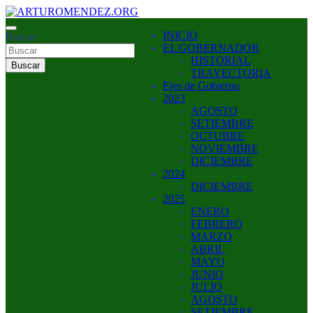
Saltar
al
ARTURO MENDEZ GOBERNADOR 2023
INICIO
contenido
Buscar
ARTUROMENDEZ.ORG
EL GOBERNADOR
HISTORIAL
Buscar
TRAYECTORIA
Ejes de Gobierno
2023
AGOSTO
SETIEMBRE
OCTUBRE
NOVIEMBRE
DICIEMBRE
2024
DICIEMBRE
2025
ENERO
FEBRERO
MARZO
ABRIL
MAYO
JUNIO
JULIO
AGOSTO
SETIEMBRE