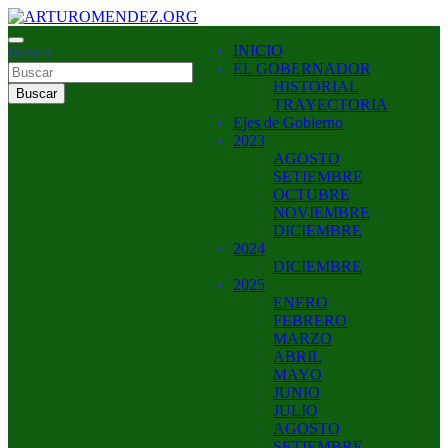
Saltar
al
ARTURO MENDEZ GOBERNADOR 2023
INICIO
contenido
Buscar
ARTUROMENDEZ.ORG
EL GOBERNADOR
HISTORIAL
Buscar
TRAYECTORIA
Ejes de Gobierno
2023
AGOSTO
SETIEMBRE
OCTUBRE
NOVIEMBRE
DICIEMBRE
2024
DICIEMBRE
2025
ENERO
FEBRERO
MARZO
ABRIL
MAYO
JUNIO
JULIO
AGOSTO
SETIEMBRE